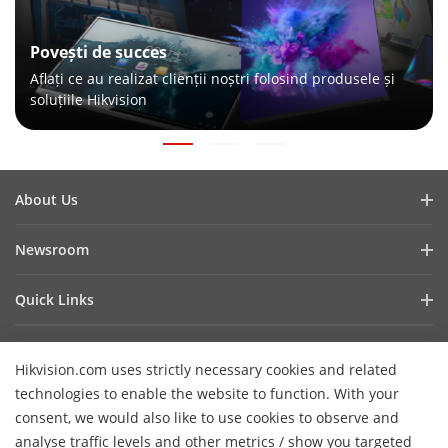
Povești de succes
Aflați ce au realizat clienții noștri folosind produsele și
soluțiile Hikvision
About Us
Hikvision Commercial Displays
Newsroom
Green Innovation
Success Stories
Quick Links
Blog
Sitemap
Latest News
Hikvision.com uses strictly necessary cookies and related
Events
technologies to enable the website to function. With your
Contact Us
consent, we would also like to use cookies to observe and
analyse traffic levels and other metrics / show you targeted