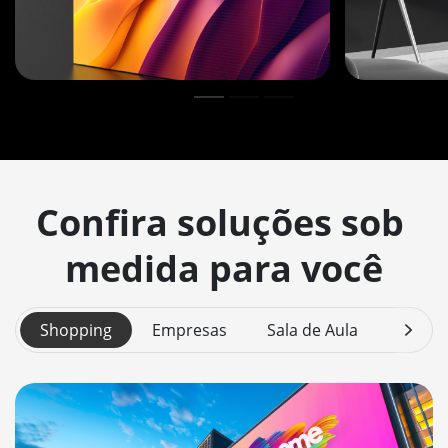
Confira soluções sob 
Shopping
Empresas
Sala de Aula
Centr