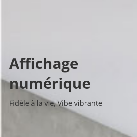
Affichage 
numérique
Fidèle à la vie, Vibe vibrante